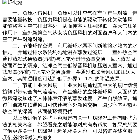
一、负压水帘风机：负压可以让空气在车间产生对流，但
需要能量转换。负压力风机是在电能的驱动下转化为动能风，
能够将室内空气排出室外，从而使室内压强降低，在大气压的
作用下，室外新鲜空气从安装负压风机的对面窗户和大门内的
空气产生对流对流。
二、节能环保空调：利用循环水泵不间断地将水箱内的水
抽走，并通过排水系统均匀地淋在蒸发过滤层上，室外热空气
通过蒸发式换热器(湿帘)与水充分进行热量交换，因水蒸发吸
热而产生的清凉、洁净空气由低噪音风机加压送人室内、通过
蒸发器(湿帘)与水充分交换热量，并通过低噪音风机加压送人
室内、其降温幅度可达到低于外界5—12℃的降温效果。
三、节能工业大风扇：工业大风扇通过其巨大的扇叶缓慢
旋转以带动全向气流流动，产生连续的立体循环风。大面积的
微风流动加速了人体体表汗液的蒸发速度，产生自然效应。通
过门窗或屋顶通风口可快速与室外新风交换，减少室内闷热闷
热空气的滞留，从而使环境更优！
以上所讲解的这些内容就是有关于厂房降温工程有哪些方
法的相关内容，希望看完之后能够对您有所帮助，如果您想要
了解更多关于厂房降温工程的相关内容，可以咨询在线客服，
我们必将竭诚为您服务。