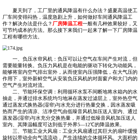
夏天到了，工厂里的通风降温有什么办法？盛夏高温使工
厂车间变得闷热，温度急剧上升，如何做好车间通风降温工
作？解决办法是什么？
厂房降温工程
一般有几种效果较好，又
可节约成本的方法。那么接下来我们一起来了解一下厂房降温
工程有哪些方法。
一、负压水帘风机：负压可以让空气在车间产生对流，但
需要能量转换。负压力风机是在电能的驱动下转化为动能风，
能够将室内空气排出室外，从而使室内压强降低，在大气压的
作用下，室外新鲜空气从安装负压风机的对面窗户和大门内的
空气产生对流对流。
二、节能环保空调：利用循环水泵不间断地将水箱内的水
抽走，并通过排水系统均匀地淋在蒸发过滤层上，室外热空气
通过蒸发式换热器(湿帘)与水充分进行热量交换，因水蒸发吸
热而产生的清凉、洁净空气由低噪音风机加压送人室内、通过
蒸发器(湿帘)与水充分交换热量，并通过低噪音风机加压送人
室内、其降温幅度可达到低于外界5—12℃的降温效果。
三、节能工业大风扇：工业大风扇通过其巨大的扇叶缓慢
旋转以带动全向气流流动，产生连续的立体循环风。大面积的